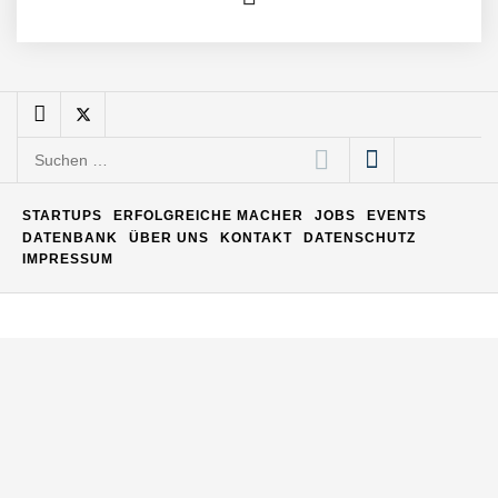
Maximilian Mack von Pyck
Suchen
Daniel Jarr von Pyck
nach:
STARTUPS
ERFOLGREICHE MACHER
JOBS
EVENTS
DATENBANK
ÜBER UNS
KONTAKT
DATENSCHUTZ
IMPRESSUM
Mit Pyck zur nächsten
Generation von Warehouse
Software – flexibel, offen,
unabhängig
ELOPRINT im Employer
Portrait
Georg Pröpper von
ELOPRINT