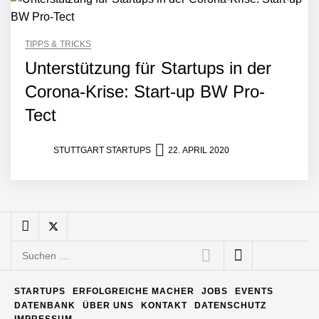
TIPPS & TRICKS
Matthias Nagel von Pyck
Unterstützung für Startups in der
Corona-Krise: Start-up BW Pro-
Maximilian Mack von Pyck
Tect
STUTTGART STARTUPS
22. APRIL 2020
Daniel Jarr von Pyck
Mit Pyck zur nächsten
Generation von Warehouse
Software – flexibel, offen,
Suchen
unabhängig
nach:
ELOPRINT im Employer
Portrait
STARTUPS
ERFOLGREICHE MACHER
JOBS
EVENTS
DATENBANK
ÜBER UNS
KONTAKT
DATENSCHUTZ
IMPRESSUM