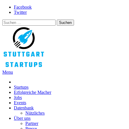
Skip
Facebook
to
Twitter
content
Suchen
nach:
Menu
STUTTGART STARTUPS
Alles rund um die Startupszene bei uns in Stuttgart und ganz Baden-
Württemberg
Startups
Erfolgreiche Macher
Jobs
Events
Datenbank
Nützliches
Über uns
Partner
Presse