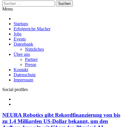
Suchen
nach:
Menu
Startups
Erfolgreiche Macher
Jobs
Events
Datenbank
Nützliches
Über uns
Partner
Presse
Kontakt
Datenschutz
Impressum
Social profiles
Facebook
Twitter
NEURA Robotics gibt Rekordfinanzierung von bis
zu 1,4 Milliarden US-Dollar bekannt, um den