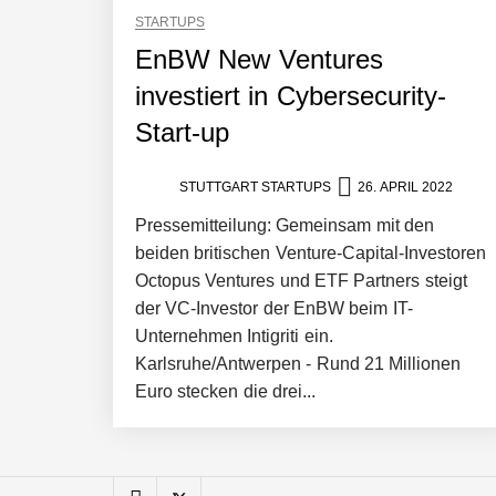
STARTUPS
Pyck im Employer Portrait
EnBW New Ventures
investiert in Cybersecurity-
Start-up
Matthias Nagel von Pyck
STUTTGART STARTUPS
26. APRIL 2022
Pressemitteilung: Gemeinsam mit den
Maximilian Mack von Pyck
beiden britischen Venture-Capital-Investoren
Octopus Ventures und ETF Partners steigt
der VC-Investor der EnBW beim IT-
Daniel Jarr von Pyck
Unternehmen Intigriti ein.
Karlsruhe/Antwerpen - Rund 21 Millionen
Euro stecken die drei...
Mit Pyck zur nächsten Generation vo
ELOPRINT im Employer Portrait