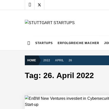
Skip
to
content
STUTTGART START
Alles rund um die Startupszene bei uns in Stuttgart
NEURA Robotics gibt Rekordfinanzieru
STARTUPS
ERFOLGREICHE MACHER
JO
beschleunigen
HOME
2022
APRIL
26
NEURA Robotics und Amazon Web Servi
Tag:
26. April 2022
NEURA Robotics feiert Bundesliga-Pr
Simulationsdienstleistung in Minuten