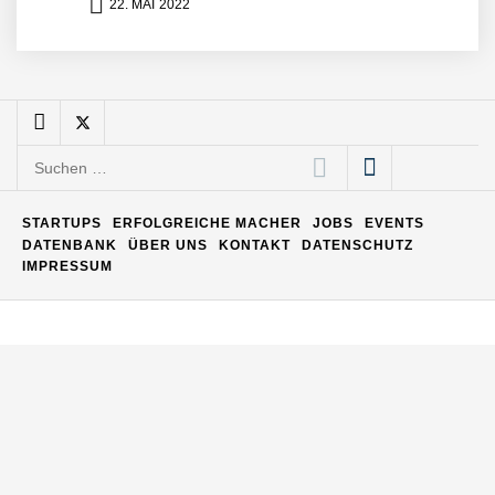
22. MAI 2022
Maximilian Mack von Pyck
Suchen
Daniel Jarr von Pyck
nach:
STARTUPS
ERFOLGREICHE MACHER
JOBS
EVENTS
DATENBANK
ÜBER UNS
KONTAKT
DATENSCHUTZ
Mit Pyck zur nächsten
IMPRESSUM
Generation von Warehouse
Software – flexibel, offen,
unabhängig
ELOPRINT im Employer
Portrait
Georg Pröpper von
ELOPRINT