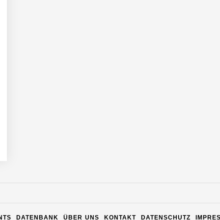
n Warehouse Software – flexibel, offen, unabhängig
NTS
DATENBANK
ÜBER UNS
KONTAKT
DATENSCHUTZ
IMPRE