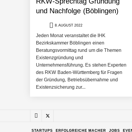
RKW-Sprechtag Gründung
und Nachfolge (Böblingen)
Pyck im Employer Portrait
8. AUGUST 2022
Jeden Monat veranstaltet die IHK
Matthias Nagel von Pyck
Bezirkskammer Böblingen einen
Beratungsvormittag rund um die Themen
Existenzgründung und
Maximilian Mack von Pyck
Unternehmensführung. Es stehen Experten
des RKW Baden-Württemberg für Fragen
der Gründung, Betriebsübernahme und
Daniel Jarr von Pyck
Existenzsicherung zur...
Mit Pyck zur nächsten Generation vo
STARTUPS
ERFOLGREICHE MACHER
JOBS
EVE
ELOPRINT im Employer Portrait