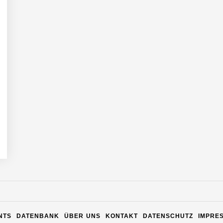
n Warehouse Software – flexibel, offen, unabhängig
NTS
DATENBANK
ÜBER UNS
KONTAKT
DATENSCHUTZ
IMPRE