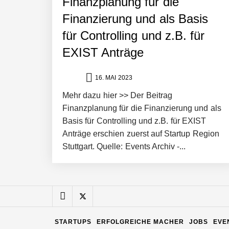
Finanzplanung für die
Finanzierung und als Basis
Pyck im Employer Portrait
für Controlling und z.B. für
EXIST Anträge
Matthias Nagel von Pyck
16. MAI 2023
Mehr dazu hier >> Der Beitrag
Maximilian Mack von Pyck
Finanzplanung für die Finanzierung und als
Basis für Controlling und z.B. für EXIST
Anträge erschien zuerst auf Startup Region
Daniel Jarr von Pyck
Stuttgart. Quelle: Events Archiv -...
Mit Pyck zur nächsten Generation vo
STARTUPS
ERFOLGREICHE MACHER
JOBS
EVE
ELOPRINT im Employer Portrait