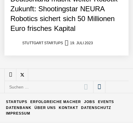
Matthias Nagel von Pyck
Zukunft: Shootingstar NEURA
Robotics sichert sich 50 Millionen
Maximilian Mack von Pyck
Euro frisches Kapital
STUTTGART STARTUPS
19. JULI 2023
Daniel Jarr von Pyck
Mit Pyck zur nächsten
Generation von Warehouse
Software – flexibel, offen,
Suchen
unabhängig
nach:
ELOPRINT im Employer
Portrait
STARTUPS
ERFOLGREICHE MACHER
JOBS
EVENTS
DATENBANK
ÜBER UNS
KONTAKT
DATENSCHUTZ
IMPRESSUM
Georg Pröpper von
ELOPRINT