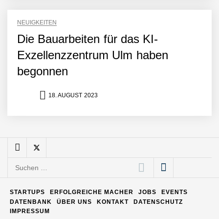
NEUIGKEITEN
Matthias Nagel von Pyck
Die Bauarbeiten für das KI-
Exzellenzzentrum Ulm haben
Maximilian Mack von Pyck
begonnen
18. AUGUST 2023
Daniel Jarr von Pyck
Mit Pyck zur nächsten
Generation von Warehouse
Software – flexibel, offen,
Suchen
unabhängig
nach:
ELOPRINT im Employer
Portrait
STARTUPS
ERFOLGREICHE MACHER
JOBS
EVENTS
DATENBANK
ÜBER UNS
KONTAKT
DATENSCHUTZ
IMPRESSUM