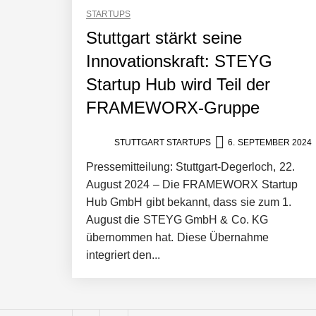
STARTUPS
Stuttgart stärkt seine
Pyck im Employer Portrait
Innovationskraft: STEYG
Startup Hub wird Teil der
Matthias Nagel von Pyck
FRAMEWORX-Gruppe
STUTTGART STARTUPS
6. SEPTEMBER 2024
Maximilian Mack von Pyck
Pressemitteilung: Stuttgart-Degerloch, 22.
August 2024 – Die FRAMEWORX Startup
Hub GmbH gibt bekannt, dass sie zum 1.
Daniel Jarr von Pyck
August die STEYG GmbH & Co. KG
übernommen hat. Diese Übernahme
integriert den...
Mit Pyck zur nächsten Generation vo