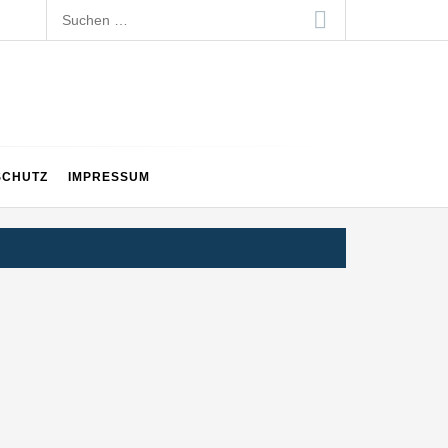
Suchen
nach:
ltweit führenden Physical-AI-Plattform zu
SCHUTZ
IMPRESSUM
ollen
 schnellere Entwicklungsprozesse