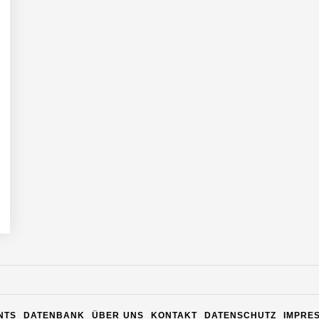
n Warehouse Software – flexibel, offen, unabhängig
NTS
DATENBANK
ÜBER UNS
KONTAKT
DATENSCHUTZ
IMPRE