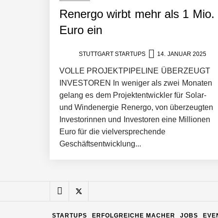
Renergo wirbt mehr als 1 Mio.
Pyck im Employer Portrait
Euro ein
STUTTGART STARTUPS
14. JANUAR 2025
Matthias Nagel von Pyck
VOLLE PROJEKTPIPELINE ÜBERZEUGT
INVESTOREN In weniger als zwei Monaten
gelang es dem Projektentwickler für Solar-
Maximilian Mack von Pyck
und Windenergie Renergo, von überzeugten
Investorinnen und Investoren eine Millionen
Euro für die vielversprechende
Daniel Jarr von Pyck
Geschäftsentwicklung...
Mit Pyck zur nächsten Generation vo
STARTUPS
ERFOLGREICHE MACHER
JOBS
EVE
ELOPRINT im Employer Portrait