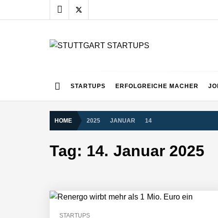
Skip
to
content
STUTTGART START
Alles rund um die Startupszene bei uns in Stuttgart
NEURA Robotics gibt Rekordfinanzieru
STARTUPS
ERFOLGREICHE MACHER
JO
beschleunigen
HOME
2025
JANUAR
14
NEURA Robotics und Amazon Web Servi
Tag:
14. Januar 2025
NEURA Robotics feiert Bundesliga-Pr
Simulationsdienstleistung in Minuten
STARTUPS