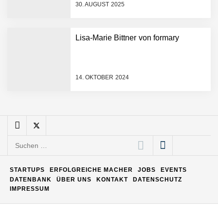
30. AUGUST 2025
Matthias Nagel von Pyck
Lisa-Marie Bittner von formary
Maximilian Mack von Pyck
14. OKTOBER 2024
Daniel Jarr von Pyck
Mit Pyck zur nächsten
Generation von Warehouse
Suchen
Software – flexibel, offen,
nach:
unabhängig
ELOPRINT im Employer
STARTUPS
ERFOLGREICHE MACHER
JOBS
EVENTS
Portrait
DATENBANK
ÜBER UNS
KONTAKT
DATENSCHUTZ
IMPRESSUM
Georg Pröpper von
ELOPRINT