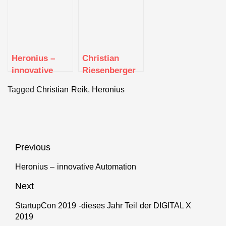
Heronius –
Christian
innovative
Riesenberger
Automation
von Better Life
Tagged
Christian Reik
,
Heronius
Beitragsnavigation
Previous
Heronius – innovative Automation
Previous
post:
Next
StartupCon 2019 -dieses Jahr Teil der DIGITAL X
Next
2019
post: