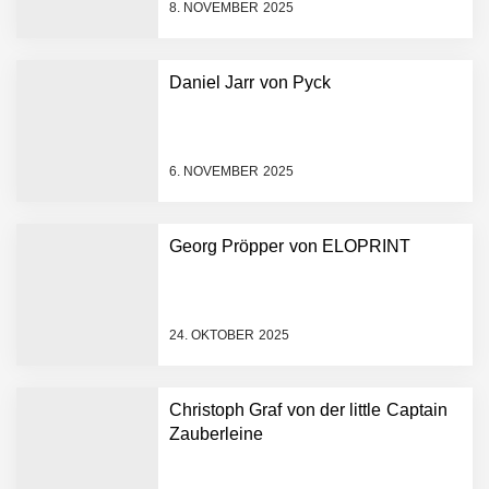
8. NOVEMBER 2025
Dollar bekannt, um den
Aufbau der weltweit
führenden Physical-AI-
Plattform zu beschleunigen
Daniel Jarr von Pyck
NEURA Robotics und
Amazon Web Services
starten strategische
Partnerschaft, um Physical
6. NOVEMBER 2025
AI breit auszurollen
NEURA Robotics feiert
Bundesliga-Premiere:
Humanoider Roboter bringt
Georg Pröpper von ELOPRINT
Hightech ins Stadion
Simulationsdienstleistung in
Minuten statt Wochen:
FiniteNow ermöglicht
24. OKTOBER 2025
sofortige
Angebotskalkulation für
schnellere
Christoph Graf von der little Captain
Entwicklungsprozesse
Pyck im Employer Portrait
Zauberleine