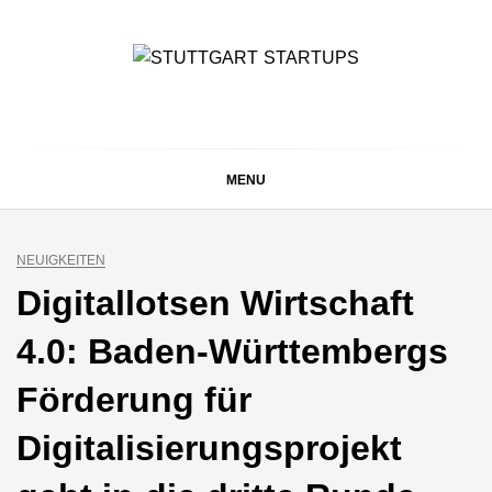
Skip
to
content
STUTTGART
Alles rund um die Startupszene bei uns in Stuttgart und
ganz Baden-Württemberg
STARTUPS
MENU
NEUIGKEITEN
Digitallotsen Wirtschaft
4.0: Baden-Württembergs
Förderung für
Digitalisierungsprojekt