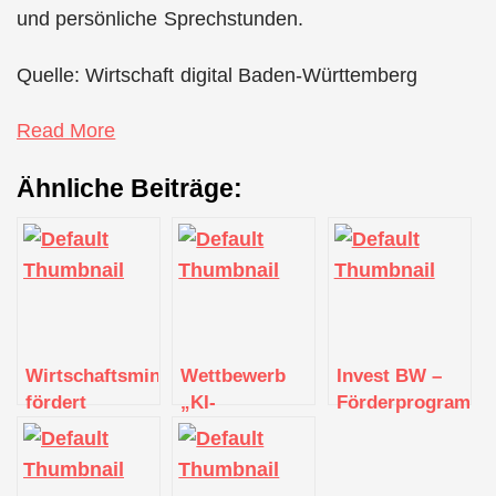
und persönliche Sprechstunden.
Quelle: Wirtschaft digital Baden-Württemberg
Read More
Ähnliche Beiträge:
Wirtschaftsministerium
Wettbewerb
Invest BW –
fördert
„KI-
Förderprogramm
Weiterentwicklung
Champions
geht in die
der
BW“ geht in
vierte Runde
Digitallotsen
die nächste