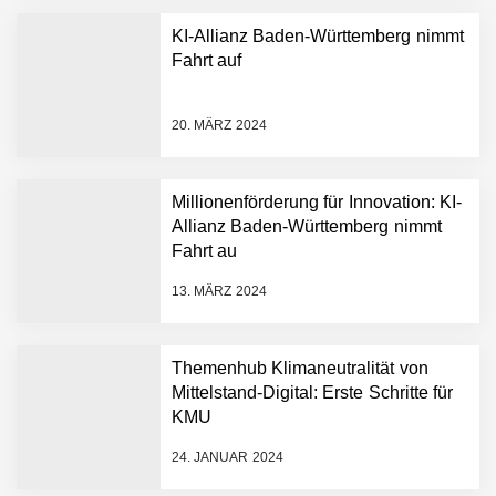
KI-Allianz Baden-Württemberg nimmt
Fahrt auf
NEURA Robotics gibt
Rekordfinanzierung von
bis zu 1,4 Milliarden US-
20. MÄRZ 2024
Dollar bekannt, um den
Aufbau der weltweit
führenden Physical-AI-
Plattform zu beschleunigen
Millionenförderung für Innovation: KI-
NEURA Robotics und
Allianz Baden-Württemberg nimmt
Amazon Web Services
Fahrt au
starten strategische
Partnerschaft, um Physical
13. MÄRZ 2024
AI breit auszurollen
NEURA Robotics feiert
Bundesliga-Premiere:
Humanoider Roboter bringt
Themenhub Klimaneutralität von
Hightech ins Stadion
Mittelstand-Digital: Erste Schritte für
Simulationsdienstleistung in
KMU
Minuten statt Wochen:
FiniteNow ermöglicht
24. JANUAR 2024
sofortige
Angebotskalkulation für