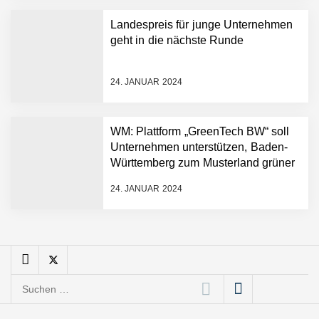
schnellere
Landespreis für junge Unternehmen
Entwicklungsprozesse
Pyck im Employer Portrait
geht in die nächste Runde
24. JANUAR 2024
Matthias Nagel von Pyck
WM: Plattform „GreenTech BW“ soll
Unternehmen unterstützen, Baden-
Maximilian Mack von Pyck
Württemberg zum Musterland grüner
Technologien zu machen
24. JANUAR 2024
Daniel Jarr von Pyck
Mit Pyck zur nächsten
Generation von Warehouse
Suchen
Software – flexibel, offen,
nach:
unabhängig