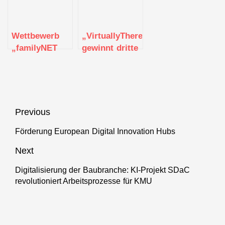
Wirtschaft 4.0
Runde
Wettbewerb
„VirtuallyThere“
„familyNET
gewinnt dritte
4.0“ startet in
Runde im
die dritte
Female
Runde
Founders Cup
Beitragsnavigation
Previous
Förderung European Digital Innovation Hubs
Previous
post:
Next
Digitalisierung der Baubranche: KI-Projekt SDaC
Next
revolutioniert Arbeitsprozesse für KMU
post: