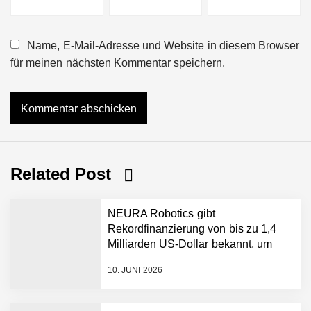
Name, E-Mail-Adresse und Website in diesem Browser
für meinen nächsten Kommentar speichern.
Related Post
NEURA Robotics gibt
Rekordfinanzierung von bis zu 1,4
Milliarden US-Dollar bekannt, um
den Aufbau der weltweit führenden
10. JUNI 2026
Physical-AI-Plattform zu
beschleunigen