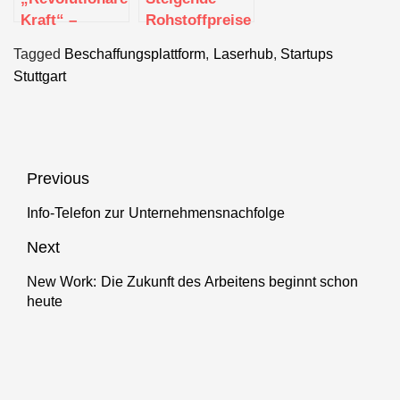
Portfolio um
Kraft“ –
Rohstoffpreise
CNC-Drehen
your.company
und
Tagged
Beschaffungsplattform
,
Laserhub
,
Startups
gründet in
Lieferengpässe
Stuttgart
Verantwortungseigentum
setzen Stahl-
und
Blechindustrie
unter
Zugzwang
Beitragsnavigation
Previous
Info-Telefon zur Unternehmensnachfolge
Previous
post:
Next
New Work: Die Zukunft des Arbeitens beginnt schon
Next
heute
post: