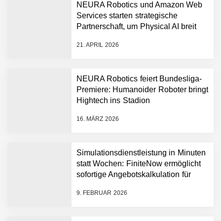
NEURA Robotics und Amazon Web
Services starten strategische
NEURA Robotics gibt
Partnerschaft, um Physical AI breit
Rekordfinanzierung von
auszurollen
bis zu 1,4 Milliarden US-
21. APRIL 2026
Dollar bekannt, um den
Aufbau der weltweit
führenden Physical-AI-
Plattform zu beschleunigen
NEURA Robotics feiert Bundesliga-
NEURA Robotics und
Premiere: Humanoider Roboter bringt
Amazon Web Services
Hightech ins Stadion
starten strategische
Partnerschaft, um Physical
16. MÄRZ 2026
AI breit auszurollen
NEURA Robotics feiert
Bundesliga-Premiere:
Humanoider Roboter bringt
Simulationsdienstleistung in Minuten
Hightech ins Stadion
statt Wochen: FiniteNow ermöglicht
Simulationsdienstleistung in
sofortige Angebotskalkulation für
Minuten statt Wochen:
schnellere Entwicklungsprozesse
FiniteNow ermöglicht
9. FEBRUAR 2026
sofortige
Angebotskalkulation für
schnellere