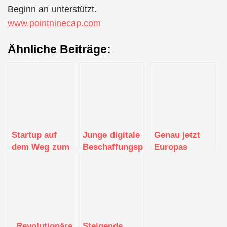
Beginn an unterstützt.
www.pointninecap.com
Ähnliche Beiträge:
Startup auf
Junge digitale
Genau jetzt
dem Weg zum
Beschaffungsplattformen
Europas
Komplettanbieter
verschmelzen
Industrie
in
– Laserhub
aufmischen –
Metallbranche
bewertet
Acton Capital
– Laserhub
Konsolidierungstrend
investiert in
erweitert
sehr kritisch
Bauteileplattform
Plattform-
Laserhub
„Revolutionäre
Steigende