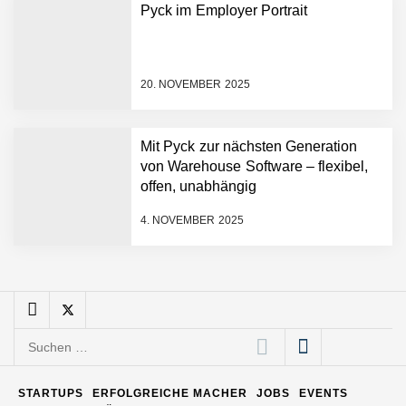
Pyck im Employer Portrait
Entwicklungsprozesse
Pyck im Employer Portrait
20. NOVEMBER 2025
Matthias Nagel von Pyck
Mit Pyck zur nächsten Generation
von Warehouse Software – flexibel,
Maximilian Mack von Pyck
offen, unabhängig
4. NOVEMBER 2025
Daniel Jarr von Pyck
Mit Pyck zur nächsten
Generation von Warehouse
Suchen
Software – flexibel, offen,
nach:
unabhängig
ELOPRINT im Employer
STARTUPS
ERFOLGREICHE MACHER
JOBS
EVENTS