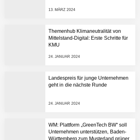
starten strategische
Partnerschaft, um Physical
13. MÄRZ 2024
AI breit auszurollen
NEURA Robotics feiert
Bundesliga-Premiere:
Humanoider Roboter bringt
Themenhub Klimaneutralität von
Hightech ins Stadion
Mittelstand-Digital: Erste Schritte für
Simulationsdienstleistung in
KMU
Minuten statt Wochen:
FiniteNow ermöglicht
24. JANUAR 2024
sofortige
Angebotskalkulation für
schnellere
Landespreis für junge Unternehmen
Entwicklungsprozesse
Pyck im Employer Portrait
geht in die nächste Runde
24. JANUAR 2024
Matthias Nagel von Pyck
WM: Plattform „GreenTech BW“ soll
Unternehmen unterstützen, Baden-
Maximilian Mack von Pyck
Württemberg zum Musterland grüner