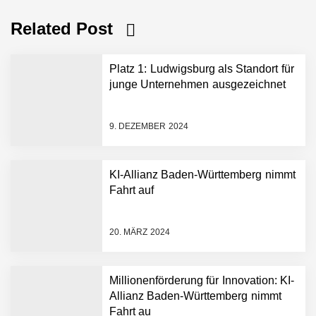
Related Post
Platz 1: Ludwigsburg als Standort für
junge Unternehmen ausgezeichnet
9. DEZEMBER 2024
KI-Allianz Baden-Württemberg nimmt
Fahrt auf
NEURA Robotics gibt
Rekordfinanzierung von
bis zu 1,4 Milliarden US-
20. MÄRZ 2024
Dollar bekannt, um den
Aufbau der weltweit
führenden Physical-AI-
Plattform zu beschleunigen
Millionenförderung für Innovation: KI-
NEURA Robotics und
Allianz Baden-Württemberg nimmt
Amazon Web Services
Fahrt au