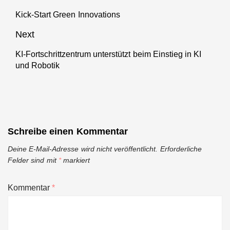
künstliche
Kick-Start Green Innovations
Intelligenz
Previous
getriebene
post:
Next
digitale
Transformation
KI-Fortschrittzentrum unterstützt beim Einstieg in KI
Next
von
und Robotik
post:
mittelständischen
Fertigungsunternehmen
Schreibe einen Kommentar
Deine E-Mail-Adresse wird nicht veröffentlicht.
Erforderliche
Felder sind mit
*
markiert
Kommentar
*