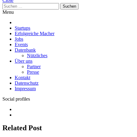
Close
Suchen
nach:
Menu
Startups
Erfolgreiche Macher
Jobs
Events
Datenbank
Nützliches
Über uns
Partner
Presse
Kontakt
Datenschutz
Impressum
Social profiles
Facebook
Twitter
Related Post