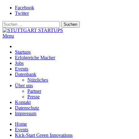
Skip
Facebook
to
Twitter
content
Suchen
nach:
Menu
STUTTGART STARTUPS
Alles rund um die Startupszene bei uns in Stuttgart und ganz Baden-
Württemberg
Startups
Erfolgreiche Macher
Jobs
Events
Datenbank
Nützliches
Über uns
Partner
Presse
Kontakt
Datenschutz
Impressum
Home
Events
Kick-Start Green Innovations