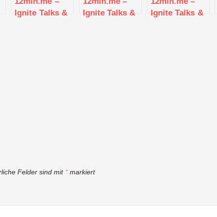
12min.me –
12min.me –
12min.me –
Ignite Talks &
Ignite Talks &
Ignite Talks &
Networking |
Networking |
Networking |
or
Stuttgart
Stuttgart
Stuttgart
“
rliche Felder sind mit
*
markiert