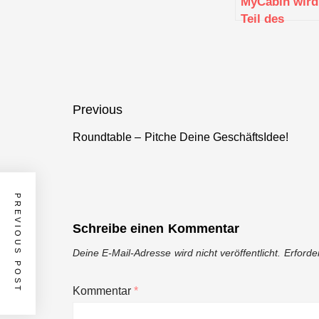
MyCabin wird
Teil des
Accelerator
„Gründermot
Meisterklasse
Beitragsnavigation
Previous
Roundtable – Pitche Deine GeschäftsIdee!
Previous
post:
PREVIOUS POST
Schreibe einen Kommentar
Deine E-Mail-Adresse wird nicht veröffentlicht.
Erforde
Kommentar
*