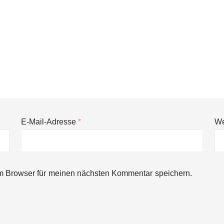
E-Mail-Adresse
*
We
ng von bis zu 1,4 Milliarden US-Dollar bekannt, um den Aufbau der we
m Browser für meinen nächsten Kommentar speichern.
ces starten strategische Partnerschaft, um Physical AI breit auszur
emiere: Humanoider Roboter bringt Hightech ins Stadion