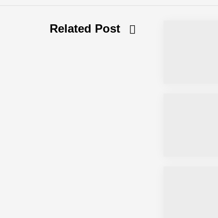
Related Post
Simulationsdienstleistung in Minuten
Pyck im Employer Portrait
Matthias Nagel von Pyck
Maximilian Mack von Pyck
Daniel Jarr von Pyck