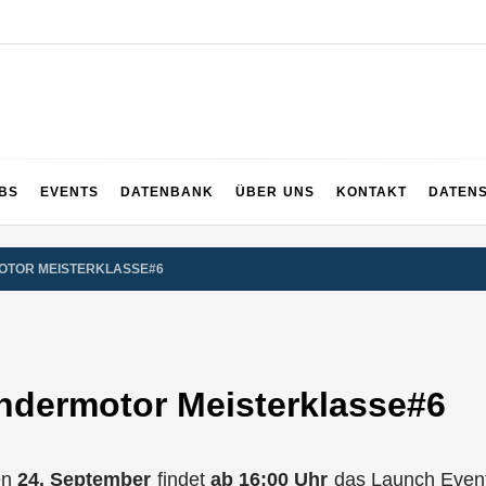
UPS
 und ganz Baden-Württemberg
BS
EVENTS
DATENBANK
ÜBER UNS
KONTAKT
DATEN
OTOR MEISTERKLASSE#6
ndermotor Meisterklasse#6
en
24. September
findet
ab 16:00 Uhr
das Launch Event 