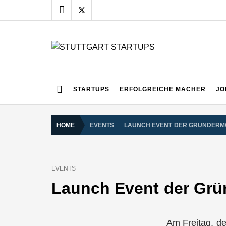
Skip
to
content
STUTTGART START
Alles rund um die Startupszene bei uns in Stuttgart
STARTUPS
ERFOLGREICHE MACHER
JO
HOME
EVENTS
LAUNCH EVENT DER GRÜNDERM
EVENTS
Launch Event der Grü
Am Freitag, d