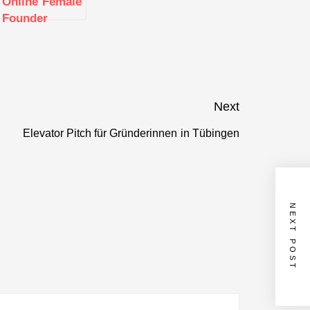
Online Female
Founder
Roundtable:
How to Get
Ahead in
Stuttgart
Next
Elevator Pitch für Gründerinnen in Tübingen
Next
post:
NEXT POST