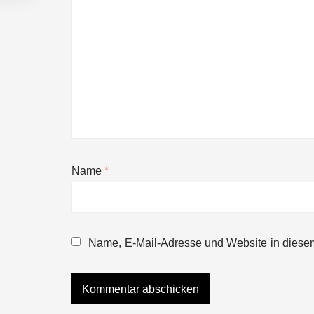
Name
*
NEURA Robotics gibt Rekordfinanzieru
beschleunigen
Name, E-Mail-Adresse und Website in diese
NEURA Robotics und Amazon Web Servi
NEURA Robotics feiert Bundesliga-Pr