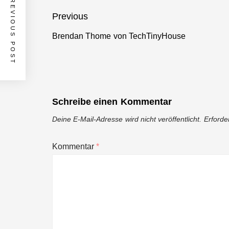
PREVIOUS POST
Beitragsnavigation
Previous
Brendan Thome von TechTinyHouse
Previous
post:
Schreibe einen Kommentar
Deine E-Mail-Adresse wird nicht veröffentlicht.
Erforde
Kommentar
*