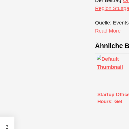
Der Beitrag
On
Region Stuttga
Quelle: Events
Read More
Ähnliche B
Startup Offic
Hours: Get
Business
Advice from
Experts (Ope
Zoom Meetin