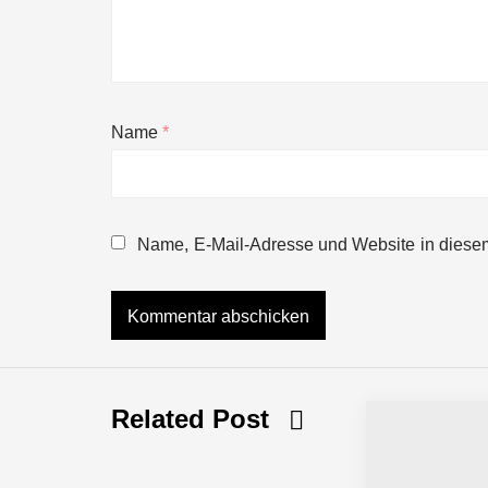
Name
*
NEURA Robotics gibt Rekordfinanzieru
beschleunigen
Name, E-Mail-Adresse und Website in diese
NEURA Robotics und Amazon Web Servi
NEURA Robotics feiert Bundesliga-Pr
Related Post
Simulationsdienstleistung in Minuten