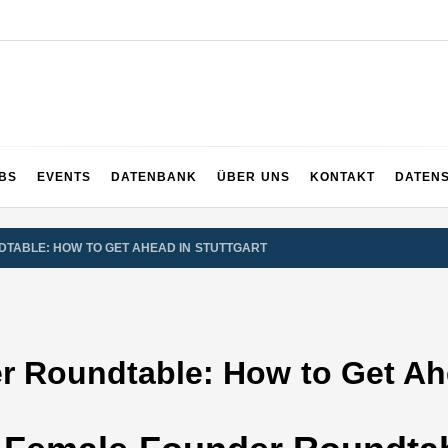
UPS
 und ganz Baden-Württemberg
BS
EVENTS
DATENBANK
ÜBER UNS
KONTAKT
DATEN
TABLE: HOW TO GET AHEAD IN STUTTGART
 Roundtable: How to Get Ahe