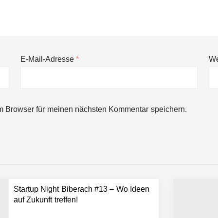
E-Mail-Adresse
*
We
ng von bis zu 1,4 Milliarden US-Dollar bekannt, um den Aufbau der we
m Browser für meinen nächsten Kommentar speichern.
ces starten strategische Partnerschaft, um Physical AI breit auszur
emiere: Humanoider Roboter bringt Hightech ins Stadion
Startup Night Biberach #13 – Wo Ideen
 statt Wochen: FiniteNow ermöglicht sofortige Angebotskalkulation für
auf Zukunft treffen!