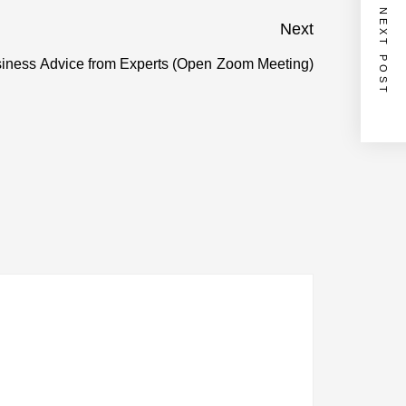
NEXT POST
Next
usiness Advice from Experts (Open Zoom Meeting)
Next
post: