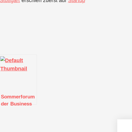
tuttgart
erschien zuerst auf
Startup
Sommerforum
tung
der Business
Angels Region
stagen
Stuttgart e.V.
2021