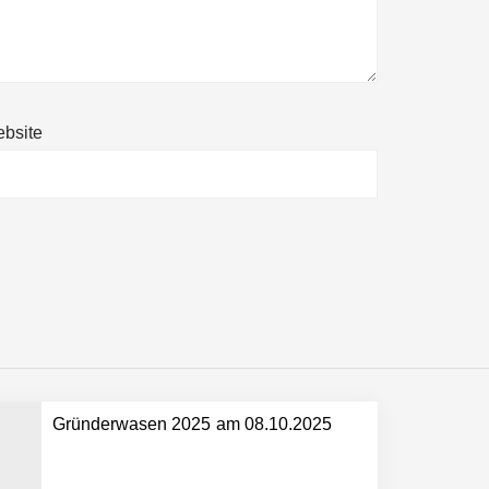
bsite
ltweit führenden Physical-AI-Plattform zu
ollen
Gründerwasen 2025 am 08.10.2025
 schnellere Entwicklungsprozesse