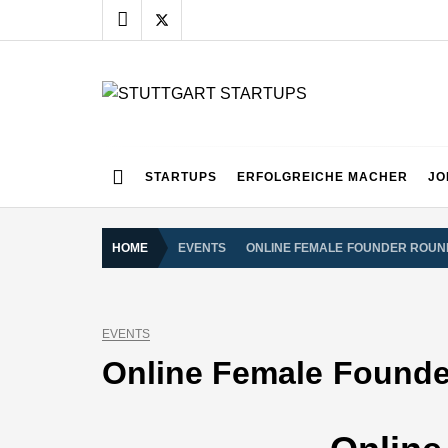
Skip
to
content
STUTTGART START
Alles rund um die Startupszene bei uns in Stuttgart
STARTUPS
ERFOLGREICHE MACHER
JO
HOME
EVENTS
ONLINE FEMALE FOUNDER ROUND
EVENTS
Online Female Founder