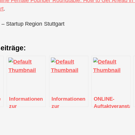
line Female Founder Roundtable: How to Get Ahead in S
rt
.
 – Startup Region Stuttgart
eiträge:
e
Informationen
Informationen
ONLINE-
zur
zur
Auftaktveranstal
Existenzgründung
Existenzgründung
zu den 17.
(Stuttgart)
(Stuttgart)
Frauenwirtschaft
n
2021
g)