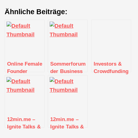
Ähnliche Beiträge:
Online Female
Sommerforum
Investors &
Founder
der Business
Crowdfunding
Roundtable:
Angels Region
(Reverse
How to Get
Stuttgart e.V.
Pitch)
Ahead in
2021
Stuttgart
12min.me –
12min.me –
Ignite Talks &
Ignite Talks &
Networking |
Networking |