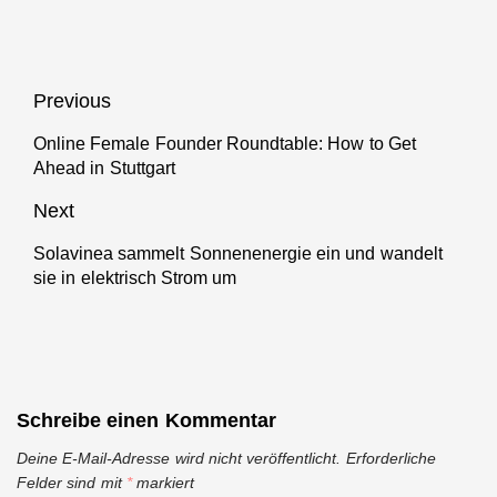
Stuttgart
Stuttgart
Beitragsnavigation
Previous
Online Female Founder Roundtable: How to Get
Previous
Ahead in Stuttgart
post:
Next
Solavinea sammelt Sonnenenergie ein und wandelt
Next
sie in elektrisch Strom um
post:
Schreibe einen Kommentar
Deine E-Mail-Adresse wird nicht veröffentlicht.
Erforderliche
Felder sind mit
*
markiert