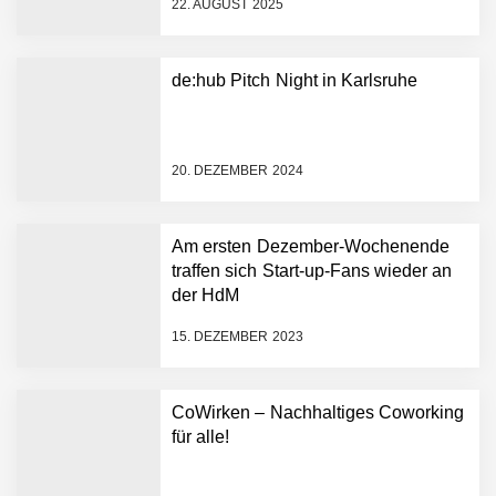
22. AUGUST 2025
Dollar bekannt, um den
Aufbau der weltweit
führenden Physical-AI-
Plattform zu beschleunigen
de:hub Pitch Night in Karlsruhe
NEURA Robotics und
Amazon Web Services
starten strategische
Partnerschaft, um Physical
20. DEZEMBER 2024
AI breit auszurollen
NEURA Robotics feiert
Bundesliga-Premiere:
Humanoider Roboter bringt
Am ersten Dezember-Wochenende
Hightech ins Stadion
traffen sich Start-up-Fans wieder an
Simulationsdienstleistung in
der HdM
Minuten statt Wochen:
FiniteNow ermöglicht
15. DEZEMBER 2023
sofortige
Angebotskalkulation für
schnellere
CoWirken – Nachhaltiges Coworking
Entwicklungsprozesse
Pyck im Employer Portrait
für alle!