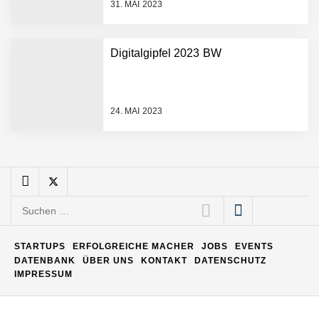
31. MAI 2023
Matthias Nagel von Pyck
Digitalgipfel 2023 BW
Maximilian Mack von Pyck
24. MAI 2023
Daniel Jarr von Pyck
Mit Pyck zur nächsten
Generation von Warehouse
Suchen
Software – flexibel, offen,
nach:
unabhängig
ELOPRINT im Employer
STARTUPS
ERFOLGREICHE MACHER
JOBS
EVENTS
Portrait
DATENBANK
ÜBER UNS
KONTAKT
DATENSCHUTZ
IMPRESSUM
Georg Pröpper von
ELOPRINT