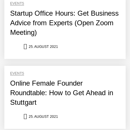
Humanoider Roboter bringt
EVENTS
Hightech ins Stadion
Startup Office Hours: Get Business
Simulationsdienstleistung in
Minuten statt Wochen:
Advice from Experts (Open Zoom
FiniteNow ermöglicht
sofortige
Meeting)
Angebotskalkulation für
schnellere
Entwicklungsprozesse
25. AUGUST 2021
Pyck im Employer Portrait
EVENTS
Matthias Nagel von Pyck
Online Female Founder
Roundtable: How to Get Ahead in
Maximilian Mack von Pyck
Stuttgart
25. AUGUST 2021
Daniel Jarr von Pyck