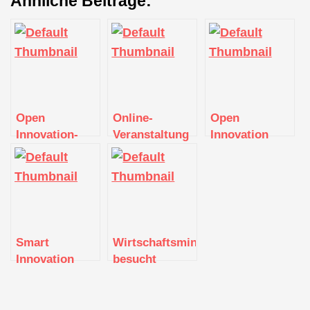
Ähnliche Beiträge:
Open
Online-
Open
Innovation-
Veranstaltung
Innovation
Kongress
„Israel
Kongress
Baden-
Innovation
Baden-
Württemberg
Hub
Württemberg
2023 – „The
Heilbronn“
2023 – „The
FUTURE is
FUTURE is
NOW“
NOW“
Smart
Wirtschaftsministerin
Innovation
besucht
Podcast: Wie
Hannover
man mit News
Messe 2023
und Trends