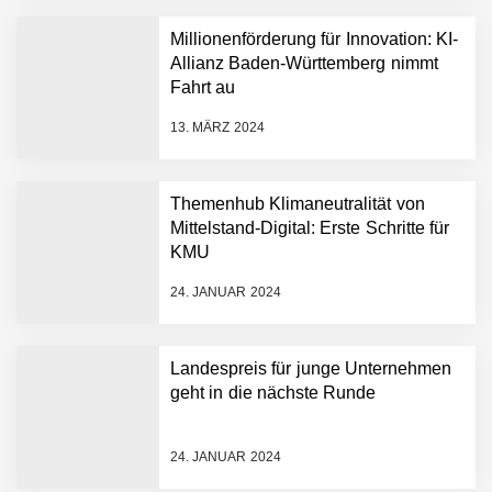
führenden Physical-AI-
Plattform zu beschleunigen
Millionenförderung für Innovation: KI-
NEURA Robotics und
Allianz Baden-Württemberg nimmt
Amazon Web Services
Fahrt au
starten strategische
Partnerschaft, um Physical
13. MÄRZ 2024
AI breit auszurollen
NEURA Robotics feiert
Bundesliga-Premiere:
Humanoider Roboter bringt
Themenhub Klimaneutralität von
Hightech ins Stadion
Mittelstand-Digital: Erste Schritte für
Simulationsdienstleistung in
KMU
Minuten statt Wochen:
FiniteNow ermöglicht
24. JANUAR 2024
sofortige
Angebotskalkulation für
schnellere
Landespreis für junge Unternehmen
Entwicklungsprozesse
Pyck im Employer Portrait
geht in die nächste Runde
24. JANUAR 2024
Matthias Nagel von Pyck