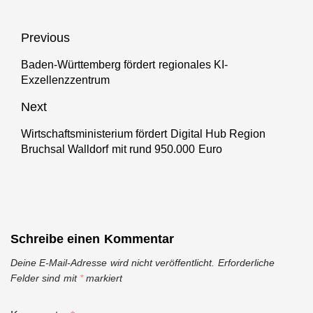
erfolgreich
einsetzt
Beitragsnavigation
Previous
Baden-Württemberg fördert regionales KI-
Previous
Exzellenzzentrum
post:
Next
Wirtschaftsministerium fördert Digital Hub Region
Next
Bruchsal Walldorf mit rund 950.000 Euro
post:
Schreibe einen Kommentar
Deine E-Mail-Adresse wird nicht veröffentlicht.
Erforderliche
Felder sind mit
*
markiert