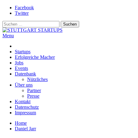
Skip
Facebook
to
Twitter
content
Suchen
nach:
Menu
STUTTGART STARTUPS
Alles rund um die Startupszene bei uns in Stuttgart und ganz Baden-
Württemberg
Startups
Erfolgreiche Macher
Jobs
Events
Datenbank
Nützliches
Über uns
Partner
Presse
Kontakt
Datenschutz
Impressum
Home
Daniel Jarr