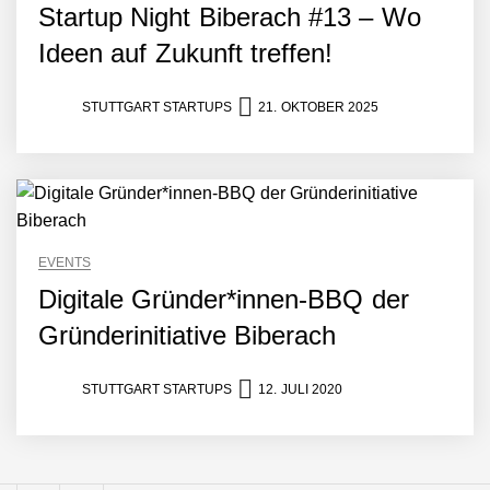
Simulationsdienstleistung in
Startup Night Biberach #13 – Wo
Minuten statt Wochen:
FiniteNow ermöglicht
Ideen auf Zukunft treffen!
sofortige
Angebotskalkulation für
schnellere
STUTTGART STARTUPS
21. OKTOBER 2025
Entwicklungsprozesse
Pyck im Employer Portrait
Matthias Nagel von Pyck
EVENTS
Digitale Gründer*innen-BBQ der
Maximilian Mack von Pyck
Gründerinitiative Biberach
STUTTGART STARTUPS
12. JULI 2020
Daniel Jarr von Pyck