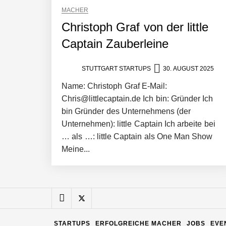
MACHER
Pyck im Employer Portrait
Christoph Graf von der little
Captain Zauberleine
Matthias Nagel von Pyck
STUTTGART STARTUPS
30. AUGUST 2025
Name: Christoph Graf E-Mail:
Chris@littlecaptain.de Ich bin: Gründer Ich
Maximilian Mack von Pyck
bin Gründer des Unternehmens (der
Unternehmen): little Captain Ich arbeite bei
… als …: little Captain als One Man Show
Daniel Jarr von Pyck
Meine...
Mit Pyck zur nächsten Generation vo
STARTUPS
ERFOLGREICHE MACHER
JOBS
EVE
ELOPRINT im Employer Portrait