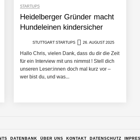
STARTUPS
Heidelberger Gründer macht
Hundeleinen kindersicher
STUTTGART STARTUPS
26. AUGUST 2025
Hallo Chris, vielen Dank, dass du dir die Zeit
für ein Interview mit uns nimmst ! Stell dich
unseren Leser:innen doch mal kurz vor –
wer bist du, und was...
n Warehouse Software – flexibel, offen, unabhängig
NTS
DATENBANK
ÜBER UNS
KONTAKT
DATENSCHUTZ
IMPRE