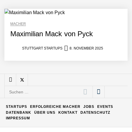
Matthias Nagel von Pyck
MACHER
Maximilian Mack von Pyck
Maximilian Mack von Pyck
STUTTGART STARTUPS
8. NOVEMBER 2025
Daniel Jarr von Pyck
Mit Pyck zur nächsten
Generation von Warehouse
Software – flexibel, offen,
Suchen
unabhängig
nach:
ELOPRINT im Employer
Portrait
STARTUPS
ERFOLGREICHE MACHER
JOBS
EVENTS
DATENBANK
ÜBER UNS
KONTAKT
DATENSCHUTZ
IMPRESSUM
Georg Pröpper von
ELOPRINT