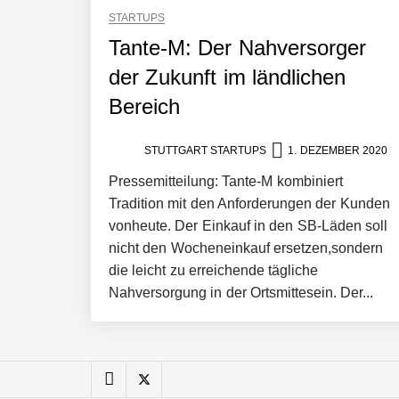
STARTUPS
Pyck im Employer Portrait
Tante-M: Der Nahversorger
der Zukunft im ländlichen
Bereich
Matthias Nagel von Pyck
STUTTGART STARTUPS
1. DEZEMBER 2020
Pressemitteilung: Tante-M kombiniert
Maximilian Mack von Pyck
Tradition mit den Anforderungen der Kunden
vonheute. Der Einkauf in den SB-Läden soll
nicht den Wocheneinkauf ersetzen,sondern
Daniel Jarr von Pyck
die leicht zu erreichende tägliche
Nahversorgung in der Ortsmittesein. Der...
Mit Pyck zur nächsten Generation vo
ELOPRINT im Employer Portrait