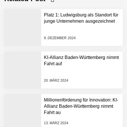
Platz 1: Ludwigsburg als Standort für
junge Unternehmen ausgezeichnet
9. DEZEMBER 2024
KI-Allianz Baden-Württemberg nimmt
Fahrt auf
NEURA Robotics gibt
Rekordfinanzierung von
bis zu 1,4 Milliarden US-
20. MÄRZ 2024
Dollar bekannt, um den
Aufbau der weltweit
führenden Physical-AI-
Plattform zu beschleunigen
Millionenförderung für Innovation: KI-
NEURA Robotics und
Allianz Baden-Württemberg nimmt
Amazon Web Services
Fahrt au
starten strategische
Partnerschaft, um Physical
13. MÄRZ 2024
AI breit auszurollen