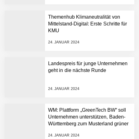
NEURA Robotics feiert
Bundesliga-Premiere:
Humanoider Roboter bringt
Themenhub Klimaneutralität von
Hightech ins Stadion
Mittelstand-Digital: Erste Schritte für
Simulationsdienstleistung in
KMU
Minuten statt Wochen:
FiniteNow ermöglicht
24. JANUAR 2024
sofortige
Angebotskalkulation für
schnellere
Landespreis für junge Unternehmen
Entwicklungsprozesse
Pyck im Employer Portrait
geht in die nächste Runde
24. JANUAR 2024
Matthias Nagel von Pyck
WM: Plattform „GreenTech BW“ soll
Unternehmen unterstützen, Baden-
Maximilian Mack von Pyck
Württemberg zum Musterland grüner
Technologien zu machen
24. JANUAR 2024