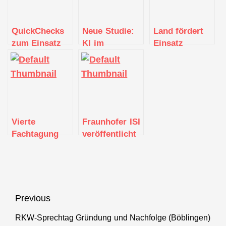
QuickChecks
Neue Studie:
Land fördert
zum Einsatz
KI im
Einsatz
von Edge KI
Mittelstand
Künstlicher
im
Intelligenz im
Unternehmen
Gesundheitswese
Vierte
Fraunhofer ISI
Fachtagung
veröffentlicht
des
Studie zu KI-
Mittelstand
Readiness im
4.0-
Verarbeitenden
Kompetenzzentrum
Gewerbe
„Textil
Beitragsnavigation
Previous
vernetzt“
RKW-Sprechtag Gründung und Nachfolge (Böblingen)
Previous