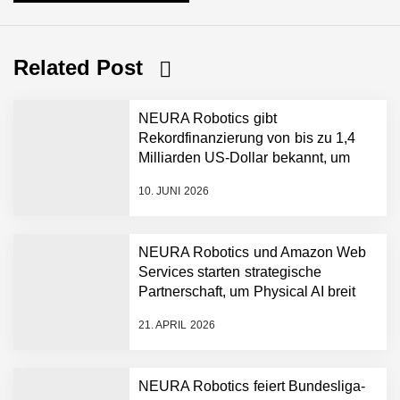
Related Post
NEURA Robotics gibt
Rekordfinanzierung von bis zu 1,4
Milliarden US-Dollar bekannt, um
den Aufbau der weltweit führenden
10. JUNI 2026
Physical-AI-Plattform zu
beschleunigen
NEURA Robotics und Amazon Web
Services starten strategische
NEURA Robotics gibt
Partnerschaft, um Physical AI breit
Rekordfinanzierung von
auszurollen
bis zu 1,4 Milliarden US-
21. APRIL 2026
Dollar bekannt, um den
Aufbau der weltweit
führenden Physical-AI-
Plattform zu beschleunigen
NEURA Robotics feiert Bundesliga-
NEURA Robotics und