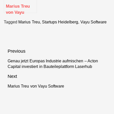
Marius Treu
von Vayu
Software
Tagged
Marius Treu
,
Startups Heidelberg
,
Vayu Software
Beitragsnavigation
Previous
Genau jetzt Europas Industrie aufmischen – Acton
Previous
Capital investiert in Bauteileplattform Laserhub
post:
Next
Marius Treu von Vayu Software
Next
post: