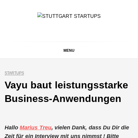
Skip
to
content
STUTTGART
Alles rund um die Startupszene bei uns in Stuttgart und
ganz Baden-Württemberg
STARTUPS
MENU
STARTUPS
Vayu baut leistungsstarke
Business-Anwendungen
Hallo
Marius Treu
, vielen Dank, dass Du Dir die
Zeit für ein Interview mit uns nimmst ! Bitte