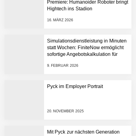
Premiere: Humanoider Roboter bringt
Amazon Web Services
Hightech ins Stadion
starten strategische
Partnerschaft, um Physical
16. MÄRZ 2026
AI breit auszurollen
NEURA Robotics feiert
Bundesliga-Premiere:
Humanoider Roboter bringt
Simulationsdienstleistung in Minuten
Hightech ins Stadion
statt Wochen: FiniteNow ermöglicht
Simulationsdienstleistung in
sofortige Angebotskalkulation für
Minuten statt Wochen:
schnellere Entwicklungsprozesse
FiniteNow ermöglicht
9. FEBRUAR 2026
sofortige
Angebotskalkulation für
schnellere
Pyck im Employer Portrait
Entwicklungsprozesse
Pyck im Employer Portrait
20. NOVEMBER 2025
Matthias Nagel von Pyck
Mit Pyck zur nächsten Generation