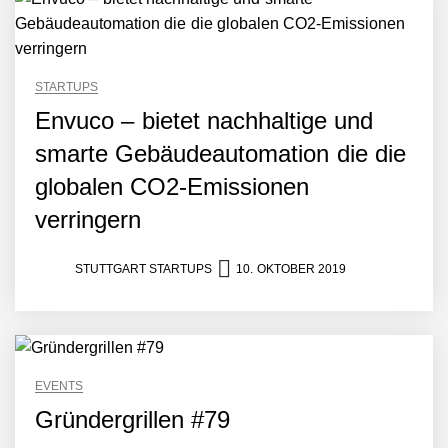
AI breit auszurollen
NEURA Robotics feiert
Bundesliga-Premiere:
Humanoider Roboter bringt
STARTUPS
Hightech ins Stadion
Simulationsdienstleistung in
Envuco – bietet nachhaltige und
Minuten statt Wochen:
smarte Gebäudeautomation die die
FiniteNow ermöglicht
sofortige
globalen CO2-Emissionen
Angebotskalkulation für
schnellere
verringern
Entwicklungsprozesse
Pyck im Employer Portrait
STUTTGART STARTUPS
10. OKTOBER 2019
Matthias Nagel von Pyck
EVENTS
Maximilian Mack von Pyck
Gründergrillen #79