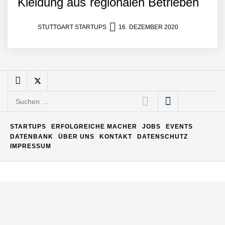
Kleidung aus regionalen Betrieben
STUTTGART STARTUPS
16. DEZEMBER 2020
Maximilian Mack von Pyck
Daniel Jarr von Pyck
Suchen
nach:
Mit Pyck zur nächsten
STARTUPS
ERFOLGREICHE MACHER
JOBS
EVENTS
Generation von Warehouse
DATENBANK
ÜBER UNS
KONTAKT
DATENSCHUTZ
Software – flexibel, offen,
IMPRESSUM
unabhängig
ELOPRINT im Employer
Portrait
Georg Pröpper von
ELOPRINT