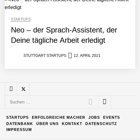
Matthias Nagel von Pyck
STARTUPS
Neo – der Sprach-Assistent, der
Maximilian Mack von Pyck
Deine tägliche Arbeit erledigt
STUTTGART STARTUPS
12. APRIL 2021
Daniel Jarr von Pyck
Mit Pyck zur nächsten
Generation von Warehouse
Software – flexibel, offen,
Suchen
unabhängig
nach:
ELOPRINT im Employer
Portrait
STARTUPS
ERFOLGREICHE MACHER
JOBS
EVENTS
DATENBANK
ÜBER UNS
KONTAKT
DATENSCHUTZ
IMPRESSUM
Georg Pröpper von