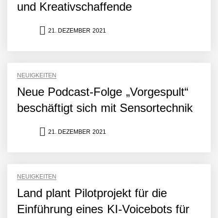
Amazon Web Services
und Kreativschaffende
starten strategische
Partnerschaft, um Physical
AI breit auszurollen
21. DEZEMBER 2021
NEURA Robotics feiert
Bundesliga-Premiere:
Humanoider Roboter bringt
Hightech ins Stadion
NEUIGKEITEN
Simulationsdienstleistung in
Minuten statt Wochen:
Neue Podcast-Folge „Vorgespult“
FiniteNow ermöglicht
sofortige
beschäftigt sich mit Sensortechnik
Angebotskalkulation für
schnellere
Entwicklungsprozesse
21. DEZEMBER 2021
Pyck im Employer Portrait
NEUIGKEITEN
Matthias Nagel von Pyck
Land plant Pilotprojekt für die
Einführung eines KI-Voicebots für