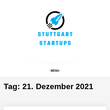
Skip
to
content
STUTTGART
Alles rund um die Startupszene bei uns in Stuttgart und
ganz Baden-Württemberg
STARTUPS
MENU
Tag:
21. Dezember 2021