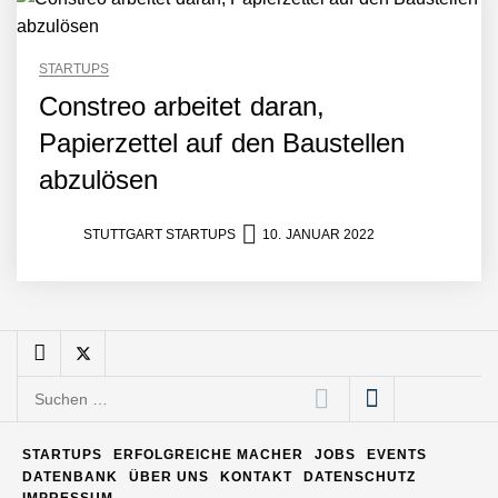
STARTUPS
Matthias Nagel von Pyck
Constreo arbeitet daran,
Papierzettel auf den Baustellen
Maximilian Mack von Pyck
abzulösen
STUTTGART STARTUPS
10. JANUAR 2022
Daniel Jarr von Pyck
Mit Pyck zur nächsten
Generation von Warehouse
Software – flexibel, offen,
Suchen
unabhängig
nach:
ELOPRINT im Employer
Portrait
STARTUPS
ERFOLGREICHE MACHER
JOBS
EVENTS
DATENBANK
ÜBER UNS
KONTAKT
DATENSCHUTZ
IMPRESSUM