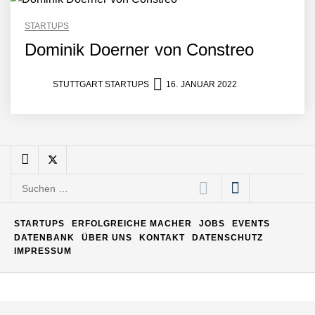
STARTUPS
Dominik Doerner von Constreo
Maximilian Mack von Pyck
STUTTGART STARTUPS
16. JANUAR 2022
Daniel Jarr von Pyck
Mit Pyck zur nächsten
Generation von Warehouse
Suchen
Software – flexibel, offen,
nach:
unabhängig
ELOPRINT im Employer
STARTUPS
ERFOLGREICHE MACHER
JOBS
EVENTS
Portrait
DATENBANK
ÜBER UNS
KONTAKT
DATENSCHUTZ
IMPRESSUM
Georg Pröpper von
ELOPRINT