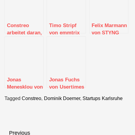
Constreo
Timo Stripf
Felix Marmann
arbeitet daran,
von emmtrix
von STYNG
Papierzettel
Technologies
auf den
Baustellen
abzulösen
Jonas
Jonas Fuchs
Menesklou von
von Usertimes
AskYourUI
Tagged
Constreo
,
Dominik Doerner
,
Startups Karlsruhe
Beitragsnavigation
Previous