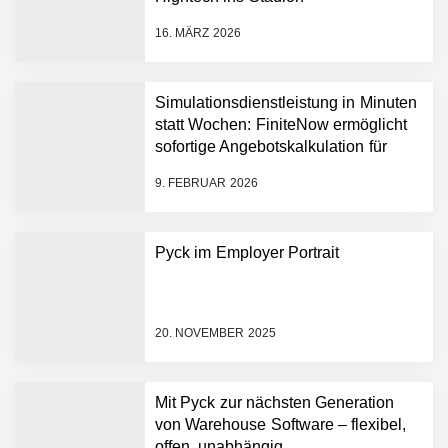
starten strategische
Partnerschaft, um Physical
16. MÄRZ 2026
AI breit auszurollen
NEURA Robotics feiert
Bundesliga-Premiere:
Humanoider Roboter bringt
Simulationsdienstleistung in Minuten
Hightech ins Stadion
statt Wochen: FiniteNow ermöglicht
Simulationsdienstleistung in
sofortige Angebotskalkulation für
Minuten statt Wochen:
schnellere Entwicklungsprozesse
FiniteNow ermöglicht
9. FEBRUAR 2026
sofortige
Angebotskalkulation für
schnellere
Pyck im Employer Portrait
Entwicklungsprozesse
Pyck im Employer Portrait
20. NOVEMBER 2025
Matthias Nagel von Pyck
Mit Pyck zur nächsten Generation
von Warehouse Software – flexibel,
Maximilian Mack von Pyck
offen, unabhängig