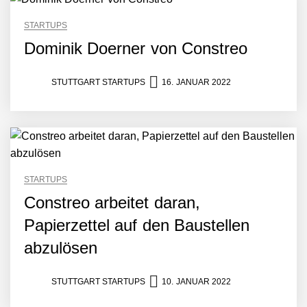
Humanoider Roboter bringt
Hightech ins Stadion
STARTUPS
Simulationsdienstleistung in
Dominik Doerner von Constreo
Minuten statt Wochen:
FiniteNow ermöglicht
sofortige
STUTTGART STARTUPS
16. JANUAR 2022
Angebotskalkulation für
schnellere
Entwicklungsprozesse
Pyck im Employer Portrait
STARTUPS
Matthias Nagel von Pyck
Constreo arbeitet daran,
Papierzettel auf den Baustellen
Maximilian Mack von Pyck
abzulösen
STUTTGART STARTUPS
10. JANUAR 2022
Daniel Jarr von Pyck