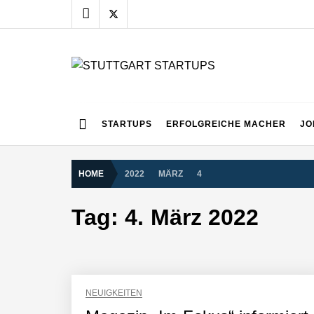
Skip
to
content
STUTTGART START
Alles rund um die Startupszene bei uns in Stuttgart
STARTUPS
ERFOLGREICHE MACHER
JO
HOME
2022
MÄRZ
4
Tag:
4. März 2022
NEUIGKEITEN