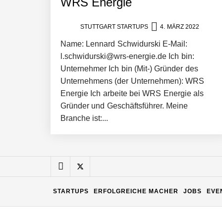
WRS Energie
Matthias Nagel von Pyck
STUTTGART STARTUPS
4. MÄRZ 2022
Maximilian Mack von Pyck
Name: Lennard Schwidurski E-Mail:
l.schwidurski@wrs-energie.de Ich bin:
Unternehmer Ich bin (Mit-) Gründer des
Unternehmens (der Unternehmen): WRS
Daniel Jarr von Pyck
Energie Ich arbeite bei WRS Energie als
Gründer und Geschäftsführer. Meine
Branche ist:...
Mit Pyck zur nächsten Generation vo
ELOPRINT im Employer Portrait
STARTUPS
ERFOLGREICHE MACHER
JOBS
EVE
Georg Pröpper von ELOPRINT