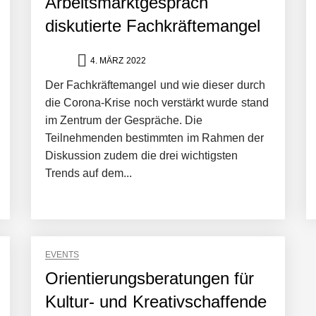
Arbeitsmarktgespräch
diskutierte Fachkräftemangel
ng von bis zu 1,4 Milliarden US-Dollar bekannt, um den Aufbau der we
4. MÄRZ 2022
Der Fachkräftemangel und wie dieser durch
ces starten strategische Partnerschaft, um Physical AI breit auszur
die Corona-Krise noch verstärkt wurde stand
im Zentrum der Gespräche. Die
Teilnehmenden bestimmten im Rahmen der
emiere: Humanoider Roboter bringt Hightech ins Stadion
Diskussion zudem die drei wichtigsten
Trends auf dem...
 statt Wochen: FiniteNow ermöglicht sofortige Angebotskalkulation für
EVENTS
Orientierungsberatungen für
Kultur- und Kreativschaffende