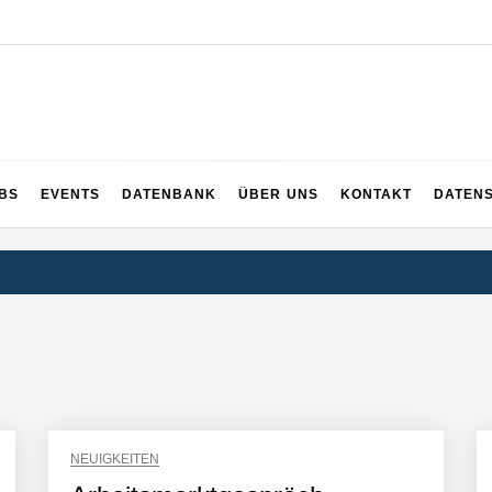
UPS
 und ganz Baden-Württemberg
BS
EVENTS
DATENBANK
ÜBER UNS
KONTAKT
DATEN
NEUIGKEITEN