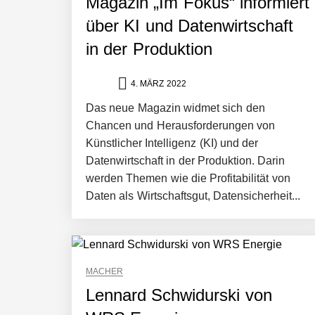
Magazin „Im Fokus“ informiert
über KI und Datenwirtschaft
NEURA Robotics gibt Rekordfinanzieru
in der Produktion
beschleunigen
4. MÄRZ 2022
NEURA Robotics und Amazon Web Servi
Das neue Magazin widmet sich den
Chancen und Herausforderungen von
Künstlicher Intelligenz (KI) und der
NEURA Robotics feiert Bundesliga-Pr
Datenwirtschaft in der Produktion. Darin
werden Themen wie die Profitabilität von
Daten als Wirtschaftsgut, Datensicherheit...
Simulationsdienstleistung in Minuten
Pyck im Employer Portrait
MACHER
Lennard Schwidurski von