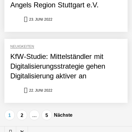
Minuten statt Wochen:
Angels Region Stuttgart e.V.
FiniteNow ermöglicht
sofortige
Angebotskalkulation für
23. JUNI 2022
schnellere
Entwicklungsprozesse
Pyck im Employer Portrait
NEUIGKEITEN
KfW-Studie: Mittelständler mit
Matthias Nagel von Pyck
Digitalisierungsstrategie gehen
Digitalisierung aktiver an
Maximilian Mack von Pyck
22. JUNI 2022
Daniel Jarr von Pyck
Seitennummerierung
Nächste
1
2
…
5
der
Mit Pyck zur nächsten