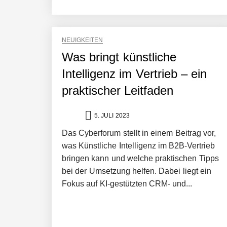
Simulationsdienstleistung in Minuten
NEUIGKEITEN
Was bringt künstliche
Pyck im Employer Portrait
Intelligenz im Vertrieb – ein
praktischer Leitfaden
Matthias Nagel von Pyck
5. JULI 2023
Das Cyberforum stellt in einem Beitrag vor,
was Künstliche Intelligenz im B2B-Vertrieb
Maximilian Mack von Pyck
bringen kann und welche praktischen Tipps
bei der Umsetzung helfen. Dabei liegt ein
Fokus auf KI-gestützten CRM- und...
Daniel Jarr von Pyck