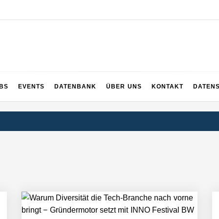
UPS
 und ganz Baden-Württemberg
BS
EVENTS
DATENBANK
ÜBER UNS
KONTAKT
DATEN