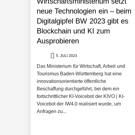
Wirtschaftsministerium setzt
neue Technologien ein – beim
Digitalgipfel BW 2023 gibt es
Blockchain und KI zum
Ausprobieren
5. JULI 2023
Das Ministerium für Wirtschaft, Arbeit und
Tourismus Baden-Württemberg hat eine
NEURA Robotics gibt Rekordfinanzieru
innovationsorientierte öffentliche
beschleunigen
Beschaffung durchgeführt, bei dem ein
fortschrittlicher KI-Voicebot der KIVO | KI-
NEURA Robotics und Amazon Web Servi
Voicebot der IW4.0 realisiert wurde, um
Anfragen zu...
NEURA Robotics feiert Bundesliga-Pr