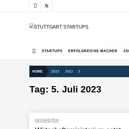
Skip
to
content
STUTTGART START
Alles rund um die Startupszene bei uns in Stuttgart
STARTUPS
ERFOLGREICHE MACHER
JO
HOME
2023
JULI
5
Tag:
5. Juli 2023
NEUIGKEITEN