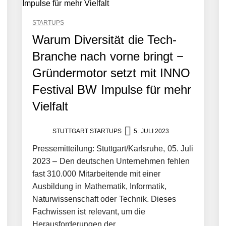
STARTUPS
Warum Diversität die Tech-
Branche nach vorne bringt −
Gründermotor setzt mit INNO
Festival BW Impulse für mehr
Vielfalt
STUTTGART STARTUPS
5. JULI 2023
ng von bis zu 1,4 Milliarden US-Dollar bekannt, um den Aufbau der we
Pressemitteilung: Stuttgart/Karlsruhe, 05. Juli
2023 – Den deutschen Unternehmen fehlen
ces starten strategische Partnerschaft, um Physical AI breit auszur
fast 310.000 Mitarbeitende mit einer
Ausbildung in Mathematik, Informatik,
Naturwissenschaft oder Technik. Dieses
Fachwissen ist relevant, um die
emiere: Humanoider Roboter bringt Hightech ins Stadion
Herausforderungen der...