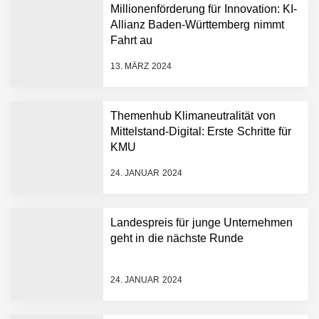
Plattform zu beschleunigen
Millionenförderung für Innovation: KI-
NEURA Robotics und
Allianz Baden-Württemberg nimmt
Amazon Web Services
Fahrt au
starten strategische
Partnerschaft, um Physical
13. MÄRZ 2024
AI breit auszurollen
NEURA Robotics feiert
Bundesliga-Premiere:
Humanoider Roboter bringt
Themenhub Klimaneutralität von
Hightech ins Stadion
Mittelstand-Digital: Erste Schritte für
Simulationsdienstleistung in
KMU
Minuten statt Wochen:
FiniteNow ermöglicht
24. JANUAR 2024
sofortige
Angebotskalkulation für
schnellere
Landespreis für junge Unternehmen
Entwicklungsprozesse
Pyck im Employer Portrait
geht in die nächste Runde
24. JANUAR 2024
Matthias Nagel von Pyck