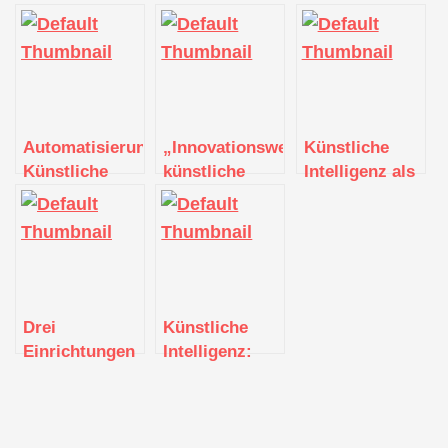
Automatisierung:
„Innovationswettbewerb
Künstliche
Künstliche
künstliche
Intelligenz als
Intelligenz in
Intelligenz und
Helfer für die
SAP R3, ECC
Cybersicherheit“
Bauwirtschaft
und HANA
startet
Drei
Künstliche
Einrichtungen
Intelligenz:
aus Baden-
Das Zeitalter
Württemberg
der Chatbots
werden Teil
hat begonnen
eines