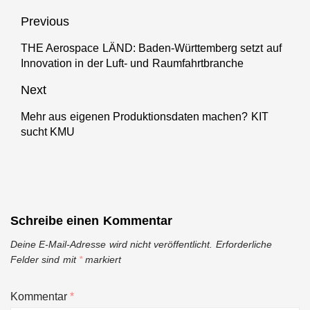
europäischen
Beitragsnavigation
Previous
Netzwerks für
Künstliche
THE Aerospace LÄND: Baden-Württemberg setzt auf
Previous
Innovation in der Luft- und Raumfahrtbranche
Intelligenz (KI)
post:
in der
Next
Produktion
Mehr aus eigenen Produktionsdaten machen? KIT
Next
sucht KMU
post:
Schreibe einen Kommentar
Deine E-Mail-Adresse wird nicht veröffentlicht.
Erforderliche
Felder sind mit
*
markiert
Kommentar
*