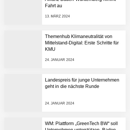
Amazon Web Services
Fahrt au
starten strategische
Partnerschaft, um Physical
13. MÄRZ 2024
AI breit auszurollen
NEURA Robotics feiert
Bundesliga-Premiere:
Humanoider Roboter bringt
Themenhub Klimaneutralität von
Hightech ins Stadion
Mittelstand-Digital: Erste Schritte für
Simulationsdienstleistung in
KMU
Minuten statt Wochen:
FiniteNow ermöglicht
24. JANUAR 2024
sofortige
Angebotskalkulation für
schnellere
Landespreis für junge Unternehmen
Entwicklungsprozesse
Pyck im Employer Portrait
geht in die nächste Runde
24. JANUAR 2024
Matthias Nagel von Pyck
WM: Plattform „GreenTech BW“ soll
Unternehmen unterstützen, Baden-