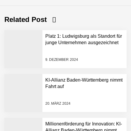
Related Post
Platz 1: Ludwigsburg als Standort für
junge Unternehmen ausgezeichnet
9. DEZEMBER 2024
KI-Allianz Baden-Württemberg nimmt
Fahrt auf
NEURA Robotics gibt
Rekordfinanzierung von
bis zu 1,4 Milliarden US-
20. MÄRZ 2024
Dollar bekannt, um den
Aufbau der weltweit
führenden Physical-AI-
Plattform zu beschleunigen
Millionenförderung für Innovation: KI-
NEURA Robotics und
Allianz Baden-Württemberg nimmt