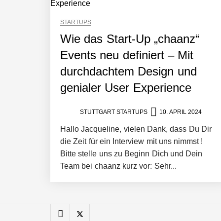
Pyck im Employer Portrait
STARTUPS
Wie das Start-Up „chaanz“
Events neu definiert – Mit
Matthias Nagel von Pyck
durchdachtem Design und
genialer User Experience
Maximilian Mack von Pyck
STUTTGART STARTUPS
10. APRIL 2024
Hallo Jacqueline, vielen Dank, dass Du Dir
Daniel Jarr von Pyck
die Zeit für ein Interview mit uns nimmst !
Bitte stelle uns zu Beginn Dich und Dein
Team bei chaanz kurz vor: Sehr...
Mit Pyck zur nächsten Generation vo
ELOPRINT im Employer Portrait