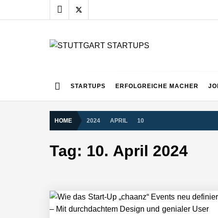
Skip
to
content
STUTTGART START
Alles rund um die Startupszene bei uns in Stuttgart
NEURA Robotics gibt Rekordfinanzieru
STARTUPS
ERFOLGREICHE MACHER
JO
beschleunigen
HOME
2024
APRIL
10
NEURA Robotics und Amazon Web Servi
Tag:
10. April 2024
NEURA Robotics feiert Bundesliga-Pr
Simulationsdienstleistung in Minuten