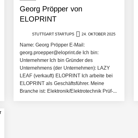
Georg Pröpper von
ELOPRINT
ces starten strategische Partnerschaft, um Physical AI breit auszur
STUTTGART STARTUPS
24. OKTOBER 2025
Name: Georg Pröpper E-Mail:
emiere: Humanoider Roboter bringt Hightech ins Stadion
georg.proepper@eloprint.de Ich bin:
Unternehmer Ich bin Gründer des
Unternehmens (der Unternehmen): LAZY
 statt Wochen: FiniteNow ermöglicht sofortige Angebotskalkulation für
LEAF (verkauft) ELOPRINT Ich arbeite bei
ELOPRINT als Geschäftsführer. Meine
Branche ist: Elektronik/Elektrotechnik Prüf-...