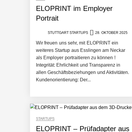
beschleunigen
ELOPRINT im Employer
Portrait
NEURA Robotics und Amazon Web Servi
STUTTGART STARTUPS
28. OKTOBER 2025
Wir freuen uns sehr, mit ELOPRINT ein
NEURA Robotics feiert Bundesliga-Pr
weiteres Startup aus Esslingen am Neckar
als Employer portraitieren zu können !
Integrität: Ehrlichkeit und Transparenz in
Simulationsdienstleistung in Minuten
allen Geschäftsbeziehungen und Aktivitäten.
Kundenorientierung: Der...
Pyck im Employer Portrait
Matthias Nagel von Pyck
STARTUPS
ELOPRINT – Prüfadapter aus