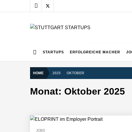
Skip
to
content
STUTTGART START
Alles rund um die Startupszene bei uns in Stuttgart
STARTUPS
ERFOLGREICHE MACHER
JO
HOME
2025
OKTOBER
Monat:
Oktober 2025
JOBS
NEURA Robotics gibt Rekordfinanzieru