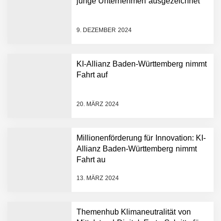
junge Unternehmen ausgezeichnet
9. DEZEMBER 2024
KI-Allianz Baden-Württemberg nimmt
Fahrt auf
NEURA Robotics gibt
Rekordfinanzierung von
bis zu 1,4 Milliarden US-
20. MÄRZ 2024
Dollar bekannt, um den
Aufbau der weltweit
führenden Physical-AI-
Plattform zu beschleunigen
Millionenförderung für Innovation: KI-
NEURA Robotics und
Allianz Baden-Württemberg nimmt
Amazon Web Services
Fahrt au
starten strategische
Partnerschaft, um Physical
13. MÄRZ 2024
AI breit auszurollen
NEURA Robotics feiert
Bundesliga-Premiere:
Humanoider Roboter bringt
Themenhub Klimaneutralität von
Hightech ins Stadion