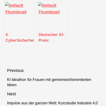
4.
Deutscher KI-
CyberSicherheitsForum
Preis:
2022
Auszeichnung
für KI-Start-up
aus Baden-
Württemberg
Beitragsnavigation
Previous
KI Ideathon für Frauen mit gemeinwohlorientierten
Previous
Ideen
post:
Next
Impulse aus der ganzen Welt: Kurzstudie Industrie 4.0
Next