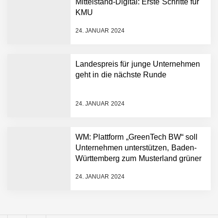
Mittelstand-Digital: Erste Schritte für
Simulationsdienstleistung in
KMU
Minuten statt Wochen:
FiniteNow ermöglicht
24. JANUAR 2024
sofortige
Angebotskalkulation für
schnellere
Landespreis für junge Unternehmen
Entwicklungsprozesse
Pyck im Employer Portrait
geht in die nächste Runde
24. JANUAR 2024
Matthias Nagel von Pyck
WM: Plattform „GreenTech BW“ soll
Unternehmen unterstützen, Baden-
Maximilian Mack von Pyck
Württemberg zum Musterland grüner
Technologien zu machen
24. JANUAR 2024
Daniel Jarr von Pyck