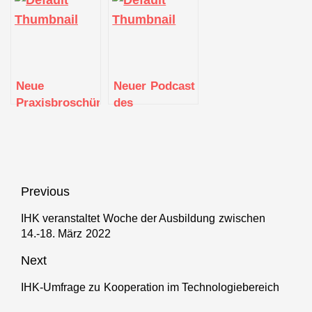
Mittelstand-
„Künstliche
Mittelstand
Digital: Was
Intelligenz im
4.0-
kleine und
Mittelstand“
Kompetenzzentr
große Betriebe
„Textil
voneinander
vernetzt“
Neue
Neuer Podcast
lernen können
Praxisbroschüre
des
“Aus dem
Mittelstand
Mittelstand für
4.0-
den
Kompetenzzentrum
Mittelstand”
Textil vernetzt
vom
Beitragsnavigation
Previous
Kompetenzzentrum
Textil vernetzt
IHK veranstaltet Woche der Ausbildung zwischen
Previous
14.-18. März 2022
post:
Next
IHK-Umfrage zu Kooperation im Technologiebereich
Next
post: