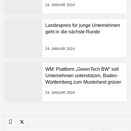
FiniteNow ermöglicht
24. JANUAR 2024
sofortige
Angebotskalkulation für
schnellere
Landespreis für junge Unternehmen
Entwicklungsprozesse
Pyck im Employer Portrait
geht in die nächste Runde
24. JANUAR 2024
Matthias Nagel von Pyck
WM: Plattform „GreenTech BW“ soll
Unternehmen unterstützen, Baden-
Maximilian Mack von Pyck
Württemberg zum Musterland grüner
Technologien zu machen
24. JANUAR 2024
Daniel Jarr von Pyck
Mit Pyck zur nächsten
Generation von Warehouse