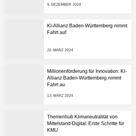
9. DEZEMBER 2024
KI-Allianz Baden-Württemberg nimmt
Fahrt auf
NEURA Robotics gibt
Rekordfinanzierung von
bis zu 1,4 Milliarden US-
20. MÄRZ 2024
Dollar bekannt, um den
Aufbau der weltweit
führenden Physical-AI-
Plattform zu beschleunigen
Millionenförderung für Innovation: KI-
NEURA Robotics und
Allianz Baden-Württemberg nimmt
Amazon Web Services
Fahrt au
starten strategische
Partnerschaft, um Physical
13. MÄRZ 2024
AI breit auszurollen
NEURA Robotics feiert
Bundesliga-Premiere:
Humanoider Roboter bringt
Themenhub Klimaneutralität von
Hightech ins Stadion
Mittelstand-Digital: Erste Schritte für
Simulationsdienstleistung in
KMU
Minuten statt Wochen: