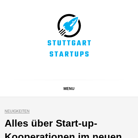
Skip
to
content
STUTTGART
Alles rund um die Startupszene bei uns in Stuttgart und
ganz Baden-Württemberg
STARTUPS
MENU
NEUIGKEITEN
Alles über Start-up-
Kooperationen im neuen