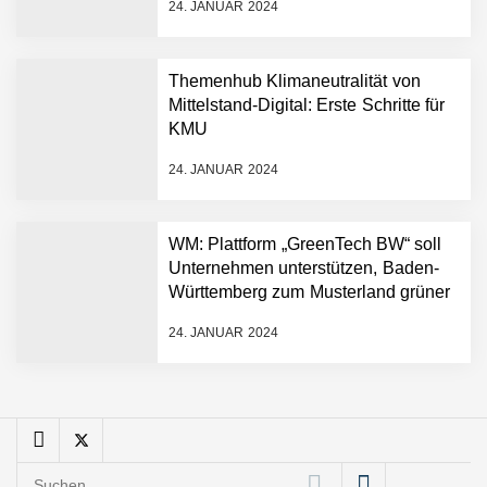
FiniteNow ermöglicht
24. JANUAR 2024
sofortige
Angebotskalkulation für
schnellere
Themenhub Klimaneutralität von
Entwicklungsprozesse
Pyck im Employer Portrait
Mittelstand-Digital: Erste Schritte für
KMU
24. JANUAR 2024
Matthias Nagel von Pyck
WM: Plattform „GreenTech BW“ soll
Unternehmen unterstützen, Baden-
Maximilian Mack von Pyck
Württemberg zum Musterland grüner
Technologien zu machen
24. JANUAR 2024
Daniel Jarr von Pyck
Mit Pyck zur nächsten
Generation von Warehouse
Suchen