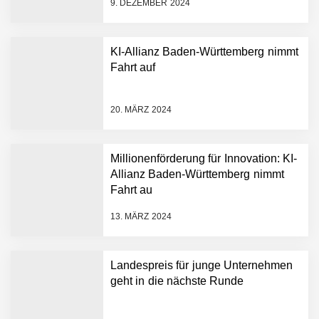
9. DEZEMBER 2024
KI-Allianz Baden-Württemberg nimmt
Fahrt auf
NEURA Robotics gibt
Rekordfinanzierung von
bis zu 1,4 Milliarden US-
20. MÄRZ 2024
Dollar bekannt, um den
Aufbau der weltweit
führenden Physical-AI-
Plattform zu beschleunigen
Millionenförderung für Innovation: KI-
NEURA Robotics und
Allianz Baden-Württemberg nimmt
Amazon Web Services
Fahrt au
starten strategische
Partnerschaft, um Physical
13. MÄRZ 2024
AI breit auszurollen
NEURA Robotics feiert
Bundesliga-Premiere:
Humanoider Roboter bringt
Landespreis für junge Unternehmen
Hightech ins Stadion
geht in die nächste Runde
Simulationsdienstleistung in
Minuten statt Wochen: