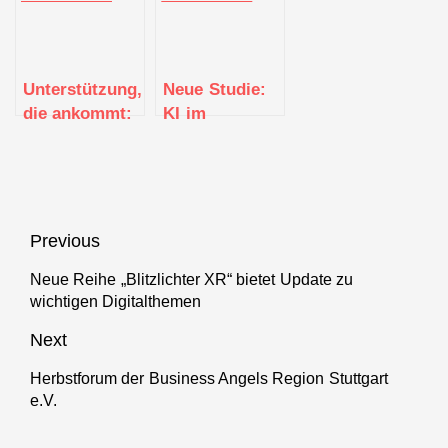
4.0-
Kompetenzzentrum
den
Kompetenzzentrum
Textil vernetzt
Mittelstand”
„Textil
vom
vernetzt“
Kompetenzzentr
Unterstützung,
Neue Studie:
Textil vernetzt
die ankommt:
KI im
Digitalisierungstour
Mittelstand
BW 2021
Beitragsnavigation
Previous
Neue Reihe „Blitzlichter XR“ bietet Update zu
Previous
wichtigen Digitalthemen
post:
Next
Herbstforum der Business Angels Region Stuttgart
Next
e.V.
post: