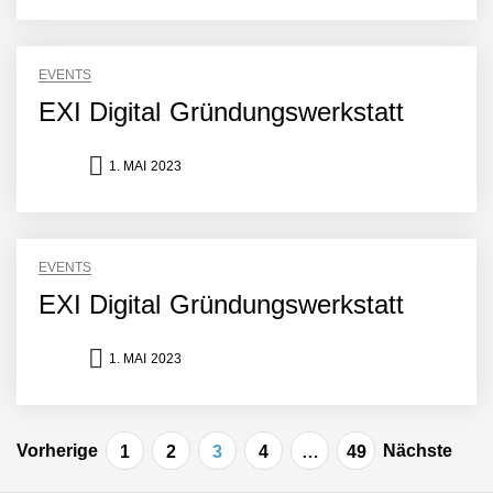
Simulationsdienstleistung in
Minuten statt Wochen:
FiniteNow ermöglicht
sofortige
EVENTS
Angebotskalkulation für
EXI Digital Gründungswerkstatt
schnellere
Entwicklungsprozesse
Pyck im Employer Portrait
1. MAI 2023
Matthias Nagel von Pyck
EVENTS
EXI Digital Gründungswerkstatt
Maximilian Mack von Pyck
1. MAI 2023
Daniel Jarr von Pyck
Seitennummerierung
Vorherige
Nächste
1
2
3
4
…
49
der