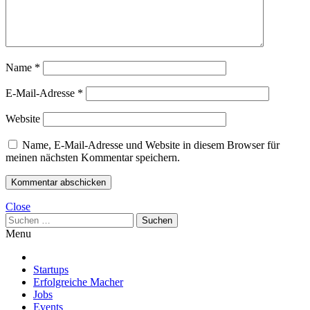
Name
*
E-Mail-Adresse
*
Website
Name, E-Mail-Adresse und Website in diesem Browser für
meinen nächsten Kommentar speichern.
Close
Suchen
nach:
Menu
Startups
Erfolgreiche Macher
Jobs
Events