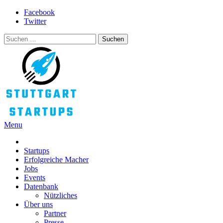
Skip
Facebook
to
Twitter
content
Suchen
nach:
Menu
STUTTGART STARTUPS
Alles rund um die Startupszene bei uns in Stuttgart und ganz Baden-
Württemberg
Startups
Erfolgreiche Macher
Jobs
Events
Datenbank
Nützliches
Über uns
Partner
Presse