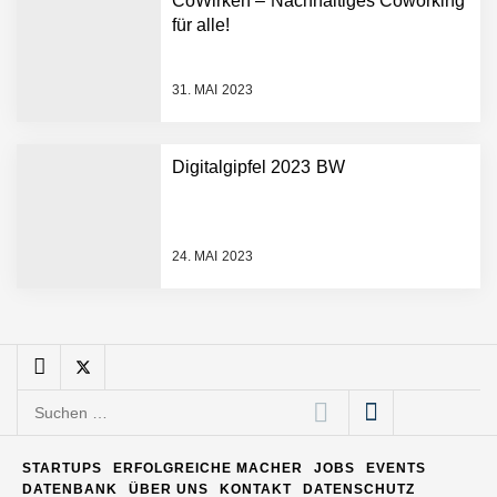
CoWirken – Nachhaltiges Coworking
Entwicklungsprozesse
Pyck im Employer Portrait
für alle!
31. MAI 2023
Matthias Nagel von Pyck
Digitalgipfel 2023 BW
Maximilian Mack von Pyck
24. MAI 2023
Daniel Jarr von Pyck
Mit Pyck zur nächsten
Generation von Warehouse
Suchen
Software – flexibel, offen,
nach:
unabhängig
ELOPRINT im Employer
STARTUPS
ERFOLGREICHE MACHER
JOBS
EVENTS
Portrait
DATENBANK
ÜBER UNS
KONTAKT
DATENSCHUTZ