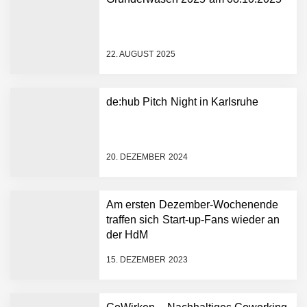
NEURA Robotics gibt
Rekordfinanzierung von
bis zu 1,4 Milliarden US-
22. AUGUST 2025
Dollar bekannt, um den
Aufbau der weltweit
führenden Physical-AI-
Plattform zu beschleunigen
de:hub Pitch Night in Karlsruhe
NEURA Robotics und
Amazon Web Services
starten strategische
Partnerschaft, um Physical
20. DEZEMBER 2024
AI breit auszurollen
NEURA Robotics feiert
Bundesliga-Premiere:
Humanoider Roboter bringt
Am ersten Dezember-Wochenende
Hightech ins Stadion
traffen sich Start-up-Fans wieder an
Simulationsdienstleistung in
der HdM
Minuten statt Wochen:
FiniteNow ermöglicht
15. DEZEMBER 2023
sofortige
Angebotskalkulation für
schnellere