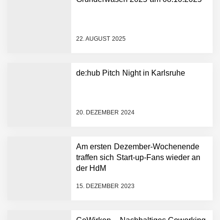
NEURA Robotics gibt
Rekordfinanzierung von
bis zu 1,4 Milliarden US-
22. AUGUST 2025
Dollar bekannt, um den
Aufbau der weltweit
führenden Physical-AI-
Plattform zu beschleunigen
de:hub Pitch Night in Karlsruhe
NEURA Robotics und
Amazon Web Services
starten strategische
Partnerschaft, um Physical
20. DEZEMBER 2024
AI breit auszurollen
NEURA Robotics feiert
Bundesliga-Premiere:
Humanoider Roboter bringt
Am ersten Dezember-Wochenende
Hightech ins Stadion
traffen sich Start-up-Fans wieder an
Simulationsdienstleistung in
der HdM
Minuten statt Wochen:
FiniteNow ermöglicht
15. DEZEMBER 2023
sofortige
Angebotskalkulation für
schnellere