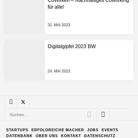
CoWirken – Nachhaltiges Coworking
Entwicklungsprozesse
Pyck im Employer Portrait
für alle!
31. MAI 2023
Matthias Nagel von Pyck
Digitalgipfel 2023 BW
Maximilian Mack von Pyck
24. MAI 2023
Daniel Jarr von Pyck
Mit Pyck zur nächsten
Generation von Warehouse
Suchen
Software – flexibel, offen,
nach:
unabhängig
ELOPRINT im Employer
STARTUPS
ERFOLGREICHE MACHER
JOBS
EVENTS
Portrait
DATENBANK
ÜBER UNS
KONTAKT
DATENSCHUTZ